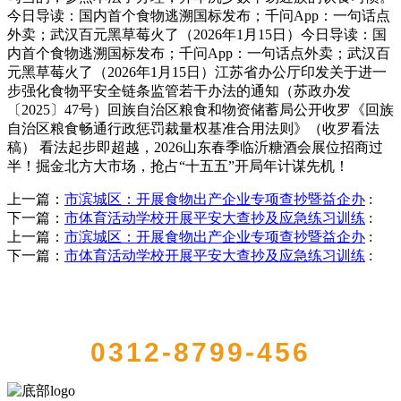
今日导读：国内首个食物逃溯国标发布；千问App：一句话点
外卖；武汉百元黑草莓火了（2026年1月15日）今日导读：国
内首个食物逃溯国标发布；千问App：一句话点外卖；武汉百
元黑草莓火了（2026年1月15日）江苏省办公厅印发关于进一
步强化食物平安全链条监管若干办法的通知（苏政办发
〔2025〕47号）回族自治区粮食和物资储蓄局公开收罗《回族
自治区粮食畅通行政惩罚裁量权基准合用法则》（收罗看法
稿） 看法起步即超越，2026山东春季临沂糖酒会展位招商过
半！掘金北方大市场，抢占“十五五”开局年计谋先机！
上一篇：
市滨城区：开展食物出产企业专项查抄暨益企办
:
下一篇：
市体育活动学校开展平安大查抄及应急练习训练
:
上一篇：
市滨城区：开展食物出产企业专项查抄暨益企办
:
下一篇：
市体育活动学校开展平安大查抄及应急练习训练
:
QUICK CONTACT US
0312-8799-456