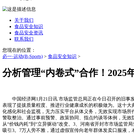
关于我们
食品安全知识
食品安全资讯
联系我们
您现在的位置：
必一·运动(B-Sports)
>
食品安全知识
>
分析管理“内卷式”合作！202
中国经济网1月21日讯 市场监管总局正在今日召开的旧事发
表现了提拔质量程度、推进行业健康成长的积极做为。这十大典
化感化和社会监视，无力压实平台从体义务，无效实现市场所作
警取整治。通过事前预警、政策协同、指点约谈等体例，无效
从“价钱内耗”到“立异驱动”改变。3、河南省开封市市场监
吸引3。7万人旁不雅，通过虚假宣传向老年群体发卖口服液，本