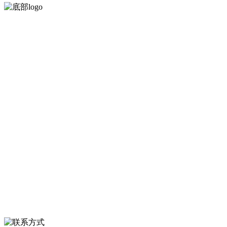
河北必一·运动(B-Sports)食品有限公司创建于1991年，是经省级注册的
大型农产品加工出口企业，注册资金2000万元，总资产1亿多元。公司
产品有速冻甜糯玉米，芦笋，青豆，草莓，花菜，青刀豆，混合菜，
胡萝卜等。
服务支持
关于我们
食品安全知识
食品安全资讯
联系我们
联系方式