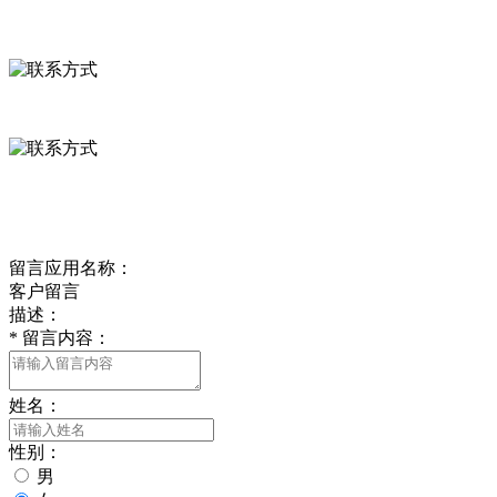
河北省保定市徐水县崔庄镇吴庄村
0312-8799456 18633256098
delishipin@yeah.net
给我留言
留言应用名称：
客户留言
描述：
*
留言内容：
姓名：
性别：
男