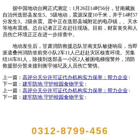
据中国地动台网正式测定：1月26日14时56分，甘南藏族
自治州迭部县发生5。5级地动，震源深度10千米，并于14时57
分发生3。2级余震。震中正在迭部县城附近的电尕镇，、天水
等地有震感。总台记者正正在赶往现场。目前，财富丧失和人
员伤亡环境正正在进一步排查中。
地动发生后，甘肃消防救援总队甘南支队敏捷响应，当即
派遣叠州消防坐前突小队2车11人已赶赴灾区核查环境。另集
结16车81人，除接到迭部县一小区2人被困电梯报警外，消防
救援部分暂未接到衡宇倾圮及人员伤亡警情。
上一篇：
高评分天分许可证代办机构实力保举：帮力企业
:
下一篇：
建牢防地 守护校园食物平安
:
上一篇：
高评分天分许可证代办机构实力保举：帮力企业
:
下一篇：
建牢防地 守护校园食物平安
:
QUICK CONTACT US
0312-8799-456