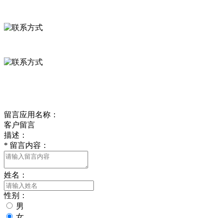
河北省保定市徐水县崔庄镇吴庄村
0312-8799456 18633256098
delishipin@yeah.net
给我留言
留言应用名称：
客户留言
描述：
*
留言内容：
姓名：
性别：
男
女