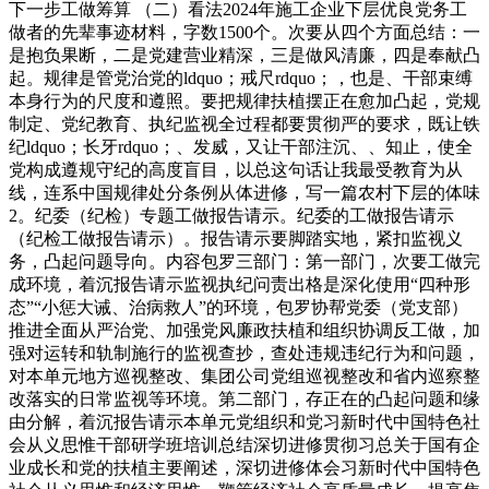
下一步工做筹算 （二）看法2024年施工企业下层优良党务工
做者的先辈事迹材料，字数1500个。次要从四个方面总结：一
是抱负果断，二是党建营业精深，三是做风清廉，四是奉献凸
起。规律是管党治党的ldquo；戒尺rdquo；，也是、干部束缚
本身行为的尺度和遵照。要把规律扶植摆正在愈加凸起，党规
制定、党纪教育、执纪监视全过程都要贯彻严的要求，既让铁
纪ldquo；长牙rdquo；、发威，又让干部注沉、、知止，使全
党构成遵规守纪的高度盲目，以总这句话让我最受教育为从
线，连系中国规律处分条例从体进修，写一篇农村下层的体味
2。纪委（纪检）专题工做报告请示。纪委的工做报告请示
（纪检工做报告请示）。报告请示要脚踏实地，紧扣监视义
务，凸起问题导向。内容包罗三部门：第一部门，次要工做完
成环境，着沉报告请示监视执纪问责出格是深化使用“四种形
态”“小惩大诫、治病救人”的环境，包罗协帮党委（党支部）
推进全面从严治党、加强党风廉政扶植和组织协调反工做，加
强对运转和轨制施行的监视查抄，查处违规违纪行为和问题，
对本单元地方巡视整改、集团公司党组巡视整改和省内巡察整
改落实的日常监视等环境。第二部门，存正在的凸起问题和缘
由分解，着沉报告请示本单元党组织和党习新时代中国特色社
会从义思惟干部研学班培训总结深切进修贯彻习总关于国有企
业成长和党的扶植主要阐述，深切进修体会习新时代中国特色