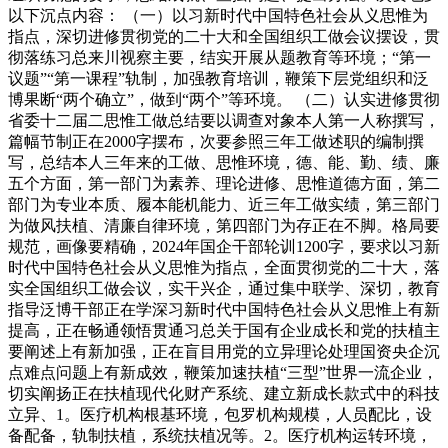
以下沉点内容： （一）以习新时代中国特色社会从义思惟为
指点，深切进修贯彻党的二十大和全国组织工做会议摆设，贯
彻落练习总来川视察主要，结实开展从题教育等环境；“第一
议题”“第一课程”轨制，加强教育培训，鞭策下层党组织和泛
博果断“两个确立”，做到“两个”等环境。 （二）认实进修贯彻
省委十二届二思惟工做总结要以调查对象本人第一人称撰写，
篇幅节制正在2000字摆布，次要参照三年工做述职的编制撰
写，总结本人三年来的工做、思惟环境，德、能、勤、绩、廉
五个方面，第一部门为素养、理论进修、思惟道德方面，第二
部门为专业本质、履本能机能力、近三年工做实绩，第三部门
为做风扶植、清廉自律环境，第四部门为存正在不脚。格局要
规范，画像要精确，2024年国企干部轮训1200字，要求以习新
时代中国特色社会从义思惟为指点，全面贯彻党的二十大，落
实全国组织工做会议，实干兴企，通过集中联学、深切，教育
指导泛博干部正在学深习新时代中国特色社会从义思惟上有新
提高，正在畅通领悟贯通习总关于国有企业成长和党的扶植主
要阐述上有新加强，正在盲目用党的立异理论处理国资央企沉
点难点问题上有新成效，鞭策加速扶植“三型”世界一流企业，
切实阐扬正在扶植现代化财产系统、建立新成长款式中的科技
立异、1。医疗机构根基环境，包罗机构规模，人员配比，设
备配备，轨制扶植，系统扶植况等。2。医疗机构运转环境，