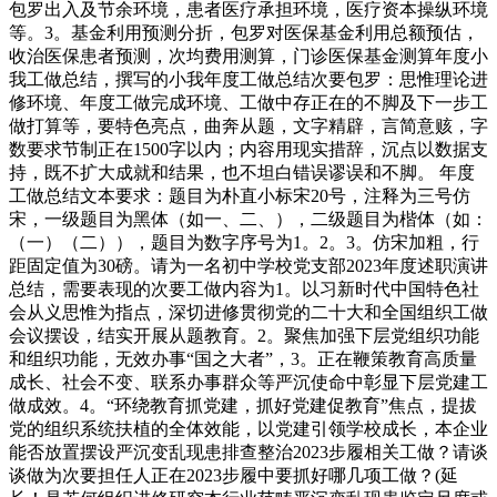
包罗出入及节余环境，患者医疗承担环境，医疗资本操纵环境
等。3。基金利用预测分折，包罗对医保基金利用总额预估，
收治医保患者预测，次均费用测算，门诊医保基金测算年度小
我工做总结，撰写的小我年度工做总结次要包罗：思惟理论进
修环境、年度工做完成环境、工做中存正在的不脚及下一步工
做打算等，要特色亮点，曲奔从题，文字精辟，言简意赅，字
数要求节制正在1500字以内；内容用现实措辞，沉点以数据支
持，既不扩大成就和结果，也不坦白错误谬误和不脚。 年度
工做总结文本要求：题目为朴直小标宋20号，注释为三号仿
宋，一级题目为黑体（如一、二、），二级题目为楷体（如：
（一）（二）），题目为数字序号为1。2。3。仿宋加粗，行
距固定值为30磅。请为一名初中学校党支部2023年度述职演讲
总结，需要表现的次要工做内容为1。以习新时代中国特色社
会从义思惟为指点，深切进修贯彻党的二十大和全国组织工做
会议摆设，结实开展从题教育。2。聚焦加强下层党组织功能
和组织功能，无效办事“国之大者”，3。正在鞭策教育高质量
成长、社会不变、联系办事群众等严沉使命中彰显下层党建工
做成效。4。“环绕教育抓党建，抓好党建促教育”焦点，提拔
党的组织系统扶植的全体效能，以党建引领学校成长，本企业
能否放置摆设严沉变乱现患排查整治2023步履相关工做？请谈
谈做为次要担任人正在2023步履中要抓好哪几项工做？(延