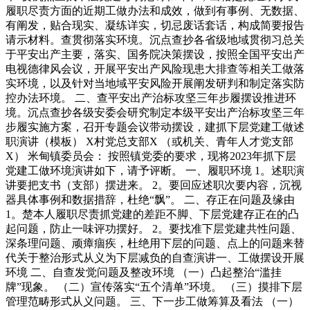
履职尽责方面的近期工做办法和成效，做到有事例、无数据、
有阐发，贴合现实、凝练详实，切忌废话套话，构成简要报告
请示材料。查贯彻落实环境。沉点查抄各省级地域贯彻习总关
于平安出产主要，落实、国务院决策摆设，按照全国平安出产
电视德律风会议，开展平安出产风险现患大排查等相关工做落
实环境，以及针对当地域平安风险开展阐发研判和制定落实防
控办法环境。 二、查平安出产治标攻坚三年步履摆设推进环
境。沉点查抄各级安委会研究制定本级平安出产治标攻坚三年
步履实施方案，召开专题会议带动摆设，建抓下层党建工做述
职演讲（模板） X村党总支部X （或机关、青年人才党支部
X） 米甸镇委员会： 按照镇党委的要求，现将2023年抓下层
党建工做环境演讲如下，请予评断。 一、履职环境 1。述职演
讲要把支书（支部）摆进来。 2。要回应述职次要内容，沉视
器具体事例和数据措辞，杜绝“飘”。 二、存正在问题及缘由
1。楚本人履职尽责抓党建的差距不脚、下层党建存正在的凸
起问题，防止一味评功摆好。 2。要找准下层党建共性问题、
深条理问题、顽瘴痼疾，杜绝用下层的问题、点上的问题来替
代关于整治形式从义为下层减负的自查演讲一、工做摆设开展
环境 二、自查发觉问题及整改环境 （一）凸起整治“滥挂
牌”现象。 （二）宣传落实“五个清单”环境。 （三）摸排下层
管理范畴形式从义问题。 三、下一步工做筹算及看法 （一）