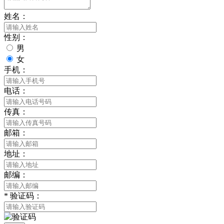
姓名：
性别：
男
女
手机：
电话：
传真：
邮箱：
地址：
邮编：
*
验证码：