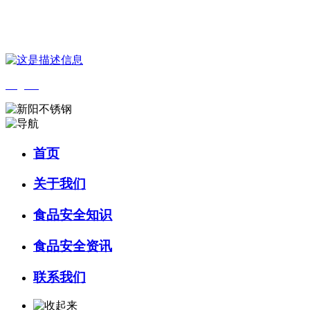
您好，欢迎来到 河北必一·运动(B-Sports)食品 官方网站！
English
首页
关于我们
食品安全知识
食品安全资讯
联系我们