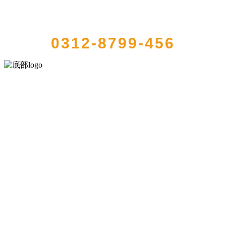
QUICK CONTACT US
0312-8799-456
河北必一·运动(B-Sports)食品有限公司创建于1991年，是经省级注册的
大型农产品加工出口企业，注册资金2000万元，总资产1亿多元。公司
产品有速冻甜糯玉米，芦笋，青豆，草莓，花菜，青刀豆，混合菜，
胡萝卜等。
服务支持
关于我们
食品安全知识
食品安全资讯