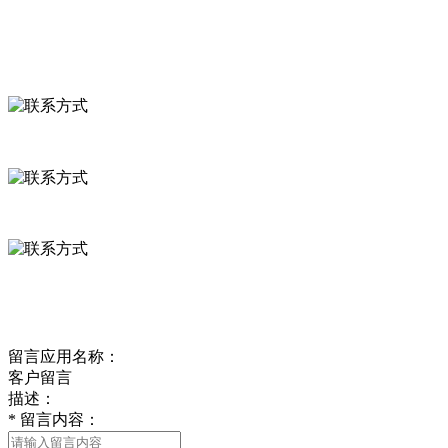
联系我们
联系方式
河北省保定市徐水县崔庄镇吴庄村
0312-8799456 18633256098
delishipin@yeah.net
给我留言
留言应用名称：
客户留言
描述：
*
留言内容：