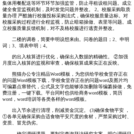
集体用餐配送等环节环节加强监管，防止寻租设租问题。成立
健全食堂监视机制，及时发觉问题并整改。 2。校服采购取质
量办理 严酷施行校服投标采购法式，确保校服质量达标。对
校服采购过程进行全程监视，防止暗箱操做、表里等问题。成
立校服质量反馈机制，对不及格校服进行逃责并整改。
二楼的调卷，简要申明设想来由。问卷的题目；2、申明
词；3、填表申明；4。
的出入核算进行优化，确保出入数据的精确性。 ②加强
月度出入核算的监视和审查，确保核算成果实正在反映。
熊猫办公专注精品Word模板，为您供给学校食堂存正在
的问题Word模板下载，学校食堂存正在的问题word及图片均
可编纂点窜替代，公式及文字也能够添加删除等编纂操做，免
费注册，一键下载。平台同时也供给商务word模板，简历
word，word培训等各类各样的word模板。
出入节余进行清理，削减资金沉淀。 (3)确保食物平安 ，
①各单元确保采购合适食物平安尺度的食材，严禁采购过时、
变质、冒充伪劣。
，确定调研课题。要制定查询拜访研究方案，明白调研目