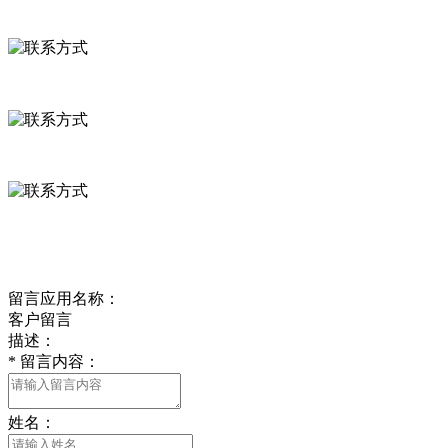
联系方式
河北省保定市徐水县崔庄镇吴庄村
0312-8799456 18633256098
delishipin@yeah.net
给我留言
留言应用名称：
客户留言
描述：
*
留言内容：
姓名：