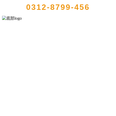
0312-8799-456
河北必一·运动(B-Sports)食品有限公司创建于1991年，是经省级注册的
大型农产品加工出口企业，注册资金2000万元，总资产1亿多元。公司
产品有速冻甜糯玉米，芦笋，青豆，草莓，花菜，青刀豆，混合菜，
胡萝卜等。
服务支持
关于我们
食品安全知识
食品安全资讯
联系我们