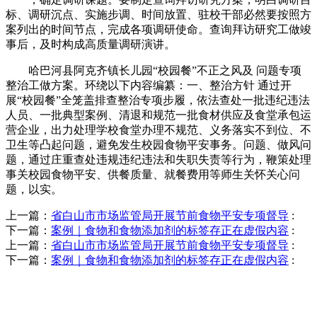
标、调研沉点、实施步调、时间放置、驻校干部必然要按照方
案列出的时间节点，完成各项调研使命。查询拜访研究工做竣
事后，及时构成高质量调研演讲。
哈巴河县阿克齐镇长儿园“校园餐”不正之风及 问题专项
整治工做方案。环绕以下内容编纂：一、整治方针 通过开
展“校园餐”全笼盖排查整治专项步履，依法查处一批违纪违法
人员、一批典型案例、清退和规范一批食材供应及食堂承包运
营企业，出力处理学校食堂办理不规范、义务落实不到位、不
卫生等凸起问题，避免发生校园食物平安事务。问题、做风问
题，通过庄重查处违规违纪违法和失职失责等行为，鞭策处理
事关校园食物平安、供餐质量、就餐费用等师生关怀关心问
题，以实。
上一篇：
省白山市市场监管局开展节前食物平安专项督导
:
下一篇：
案例｜食物和食物添加剂的标签存正在虚假内容
:
上一篇：
省白山市市场监管局开展节前食物平安专项督导
:
下一篇：
案例｜食物和食物添加剂的标签存正在虚假内容
:
QUICK CONTACT US