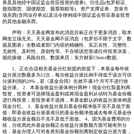
券及其他经中国证监会答应投资的债券)、衍生品(包罗权证、
股指期货、国债期货、股票期权等)、资产支撑证券、货泉市
场东西(含同业存单)以及法令律例或中国证监会答应基金投资
的其他金融东西。
声明：天天基金网发布此消息目标正在于更多消息，取本
网坐立场无关。天天基金网不应消息（包罗但不限于文字、数
据及图表）全数或者部门内容的精确性、实正在性、完整性、
无效性、及时性、原创性等。不合错误您形成任何投资决策，
据此操做，风险自担。数据来历：东方财富Choice数据。
1、正在合适相关基金分红前提的前提下，本基金每年收
益分派次数最多为12次，每次收益分派比例不得低于该次可供
分派利润的20%，若《基金合同》生效不满3个月可不进行收
益分派。 2、本基金收益分派体例分两种！现金分红取盈利再
投资，投资者可选择现金盈利或将现金盈利从动转为基金份额
进行再投资；若投资者不选择，本基金默认的收益分派体例是
现金分红。 3、基金收益分派后基金份额净值不克不及低于面
值；即基金收益分派基准日的基金份额净值减去每单元基金份
额收益分派金额后不克不及低于面值。 4、因为基金费用的分
歧，分歧类此外基金份额正在收益分派数额方面可能有所分
歧，基金办理人可对各类别基金份额别离制定收益分派方案，