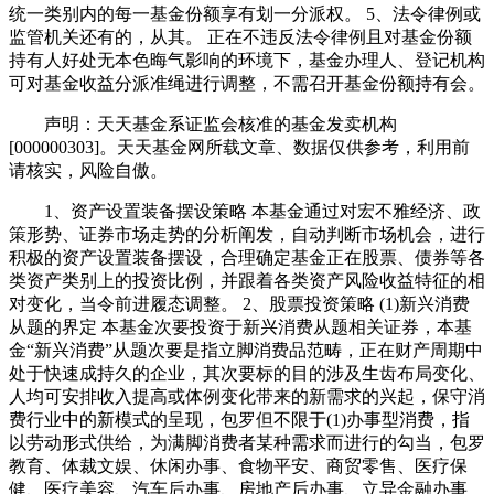
统一类别内的每一基金份额享有划一分派权。 5、法令律例或
监管机关还有的，从其。 正在不违反法令律例且对基金份额
持有人好处无本色晦气影响的环境下，基金办理人、登记机构
可对基金收益分派准绳进行调整，不需召开基金份额持有会。
声明：天天基金系证监会核准的基金发卖机构
[000000303]。天天基金网所载文章、数据仅供参考，利用前
请核实，风险自傲。
1、资产设置装备摆设策略 本基金通过对宏不雅经济、政
策形势、证券市场走势的分析阐发，自动判断市场机会，进行
积极的资产设置装备摆设，合理确定基金正在股票、债券等各
类资产类别上的投资比例，并跟着各类资产风险收益特征的相
对变化，当令前进履态调整。 2、股票投资策略 (1)新兴消费
从题的界定 本基金次要投资于新兴消费从题相关证券，本基
金“新兴消费”从题次要是指立脚消费品范畴，正在财产周期中
处于快速成持久的企业，其次要标的目的涉及生齿布局变化、
人均可安排收入提高或体例变化带来的新需求的兴起，保守消
费行业中的新模式的呈现，包罗但不限于(1)办事型消费，指
以劳动形式供给，为满脚消费者某种需求而进行的勾当，包罗
教育、体裁文娱、休闲办事、食物平安、商贸零售、医疗保
健、医疗美容、汽车后办事、房地产后办事、立异金融办事