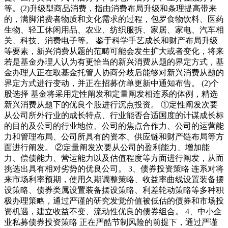
等。(2)升级型商品消费，指由消费布局升级和条理提高带来
的，满脚消费者物质和文化需求的过程，包罗食物饮料、医药
生物、轻工休闲用品、农业、纺织服拆、家居、家电、汽车相
关、科技、消费电子等。 鉴于科学手艺成长和财产布局升级
等要素，新兴消费从题的范畴可能会发生扩大或者变化，将来
若是基金办理人认为有更恰当的新兴消费从题的界定方式，基
金办理人正在取基金托管人协商分歧后能够对新兴消费从题的
界定方式进行变动，并正在招募仿单更新中通知布告。 (2)个
股选择 基金将采用定性阐发和定量阐发相连系的体例，精选
新兴消费从题下的优良个股进行沉点投资。 ①定性阐发次要
从公司所外行业的成长特点、行业能否合适国度的计谋成长标
的目的及公司的行业地位、公司的焦点合作力、公司的运营能
力和管理布局、公司所具有的资本、供应链和财产链布局等方
面进行阐发。 ②定量阐发次要从公司的盈利能力、增加能
力、偿债能力、营运能力以及估值程度等方面进行阐发，从而
挑选出具有相对劣势的优良公司。 3、债券投资策略 连系对将
来市场利率预期，使用久期调整策略、收益率曲线设置装备摆
设策略、债券类属设置装备摆设策略、利差轮动策略等多种积
极办理策略，通过严谨的研究发觉价值被低估的债券和市场投
资机遇，建立收益不变、流动性优良的债券组合。 4、中小企
业私募债券投资策略 正在严酷节制风险的前提下，通过严谨