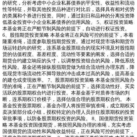
的研究，分析考虑中小企业私募债券的平安性、收益性和流动
性等特征，并取其他投资品种进行对比后，选择具有相对劣势
的类属和个券进行投资。同时，通过刻日和品种的分离投资降
低基金投资中小企业私募债券的信用风险、 5、权证投资策略
本基金将正在严酷节制风险的前提下，自动进行权证投资。
6、股指期货投资策略 本基金将正在风险可控的前提下，本着
隆重准绳，适度参取股指期货投资。通过对现货市场和期货市
场运转趋向的研究，连系基金股票组合的现实环境及对股指期
货的估值程度、基差程度、流动性等要素的阐发，选择合适的
期货合约建立响应的头寸，以调整投资组合的风险，降低系统
性风险。基金还将操纵股指期货做为组合流动性办理东西，降
低现货市场流动性不脚导致的冲击成本过高的风险，提高基金
的建仓或变现效率。 7、股票期权投资策略 本基金按照风险办
理的准绳，正在严酷节制风险的前提下，选择流动性好、买卖
活跃的股票期权合约进行投资。本基金基于对质券市场的判
断，连系期权订价模子，选择估值合理的股票期权合约。 本
基金投资股票期权，基金办理人将按照审慎准绳，成立期权买
卖决策部分或小组，授权特定的办理人员担任股票期权的投资
审批事项，以防备股票期权投资的风险。 8、国债期货投资策
略 本基金投资国债期货，将按照风险办理的准绳，充实考虑
国债期货的流动性和风险收益特征，正在风险可控的前提下，