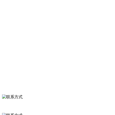
大型农产品加工出口企业，注册资金2000万元，总资产1亿多元。公司
产品有速冻甜糯玉米，芦笋，青豆，草莓，花菜，青刀豆，混合菜，
胡萝卜等。
服务支持
关于我们
食品安全知识
食品安全资讯
联系我们
联系方式
河北省保定市徐水县崔庄镇吴庄村