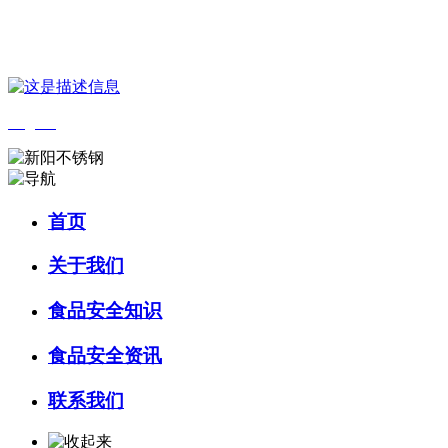
您好，欢迎来到 河北必一·运动(B-Sports)食品 官方网站！
English
首页
关于我们
食品安全知识
食品安全资讯
联系我们