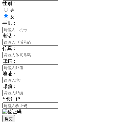
性别：
男
女
手机：
电话：
传真：
邮箱：
地址：
邮编：
*
验证码：
提交
网站地图