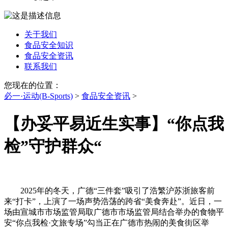
关于我们
食品安全知识
食品安全资讯
联系我们
您现在的位置：
必一·运动(B-Sports)
>
食品安全资讯
>
【办妥平易近生实事】“你点我
检”守护群众“
2025年的冬天，广德“三件套”吸引了浩繁沪苏浙旅客前
来“打卡”，上演了一场声势浩荡的跨省“美食奔赴”。近日，一
场由宣城市市场监管局取广德市市场监管局结合举办的食物平
安“你点我检·文旅专场”勾当正在广德市热闹的美食街区举