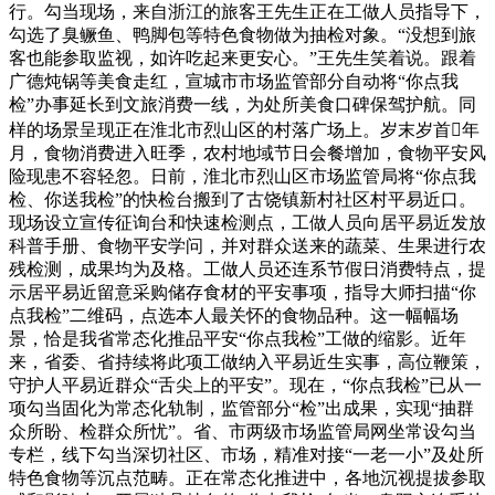
行。勾当现场，来自浙江的旅客王先生正在工做人员指导下，
勾选了臭鳜鱼、鸭脚包等特色食物做为抽检对象。“没想到旅
客也能参取监视，如许吃起来更安心。”王先生笑着说。跟着
广德炖锅等美食走红，宣城市市场监管部分自动将“你点我
检”办事延长到文旅消费一线，为处所美食口碑保驾护航。同
样的场景呈现正在淮北市烈山区的村落广场上。岁末岁首年
月，食物消费进入旺季，农村地域节日会餐增加，食物平安风
险现患不容轻忽。日前，淮北市烈山区市场监管局将“你点我
检、你送我检”的快检台搬到了古饶镇新村社区村平易近口。
现场设立宣传征询台和快速检测点，工做人员向居平易近发放
科普手册、食物平安学问，并对群众送来的蔬菜、生果进行农
残检测，成果均为及格。工做人员还连系节假日消费特点，提
示居平易近留意采购储存食材的平安事项，指导大师扫描“你
点我检”二维码，点选本人最关怀的食物品种。这一幅幅场
景，恰是我省常态化推品平安“你点我检”工做的缩影。近年
来，省委、省持续将此项工做纳入平易近生实事，高位鞭策，
守护人平易近群众“舌尖上的平安”。现在，“你点我检”已从一
项勾当固化为常态化轨制，监管部分“检”出成果，实现“抽群
众所盼、检群众所忧”。省、市两级市场监管局网坐常设勾当
专栏，线下勾当深切社区、市场，精准对接“一老一小”及处所
特色食物等沉点范畴。正在常态化推进中，各地沉视提拔参取