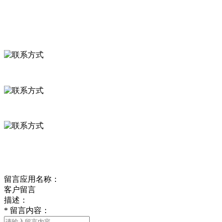
联系我们
联系方式
河北省保定市徐水县崔庄镇吴庄村
0312-8799456 18633256098
delishipin@yeah.net
给我留言
留言应用名称：
客户留言
描述：
*
留言内容：