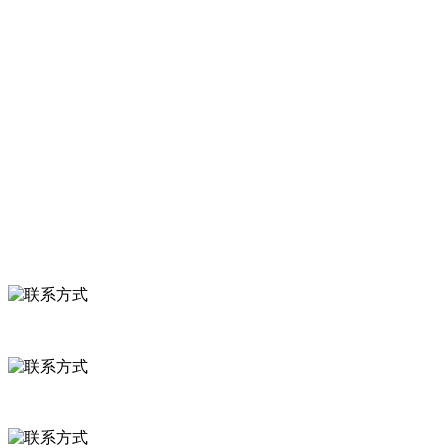
服务支持
关于我们
食品安全知识
食品安全资讯
联系我们
联系方式
河北省保定市徐水县崔庄镇吴庄村
0312-8799456 18633256098