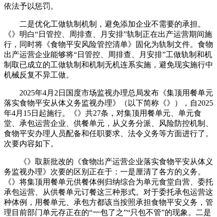
依法予以惩罚。
二是优化工做轨制机制，避免添加企业不需要的承担。
《》明白“日管控、周排查、月安排”轨制正在出产运营期间施
行，同时将《食物平安风险管控清单》固化为轨制文件。食物
出产运营企业能够将“日管控、周排查、月安排”工做轨制和机
制取已成立的工做轨制和机制无机连系实施，避免现实施行中
机械反复不异工做。
2025年4月2日国度市场监视办理总局发布《集顶用餐单元
落实食物平安从体义务监视办理》（以下简称《》），自2025
年4月15日起施行。《》共27条，对集顶用餐单元、单元食
堂、承包运营企业、供餐单元，从义务分派、风险防控机制、
食物平安办理人员配备和任职要求、法令义务等方面进行了。
次要内容如下。
《》取新批改的《食物出产运营企业落实食物平安从体义
务监视办理》次要的区别正在于：一是厘清了各方的义务。
《》将集顶用餐单元供餐体例归纳综合为单元食堂自营、委托
承包运营、从供餐单元订餐这三种形式。对于委托承包运营这
种体例，用餐单元、承包方都该当按照承担食物平安义务，管
理目前部门单元存正在的“一包了之”“只包不管”的现象。二是