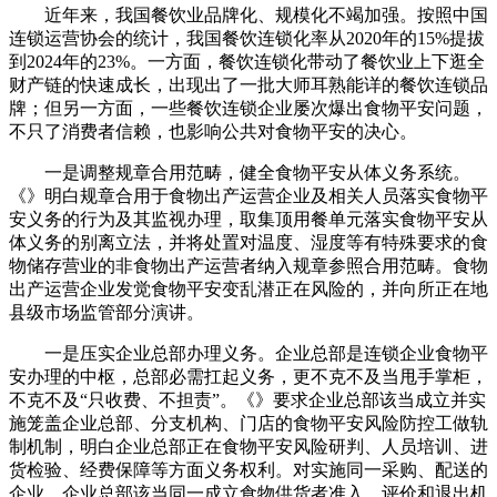
近年来，我国餐饮业品牌化、规模化不竭加强。按照中国
连锁运营协会的统计，我国餐饮连锁化率从2020年的15%提拔
到2024年的23%。一方面，餐饮连锁化带动了餐饮业上下逛全
财产链的快速成长，出现出了一批大师耳熟能详的餐饮连锁品
牌；但另一方面，一些餐饮连锁企业屡次爆出食物平安问题，
不只了消费者信赖，也影响公共对食物平安的决心。
一是调整规章合用范畴，健全食物平安从体义务系统。
《》明白规章合用于食物出产运营企业及相关人员落实食物平
安义务的行为及其监视办理，取集顶用餐单元落实食物平安从
体义务的别离立法，并将处置对温度、湿度等有特殊要求的食
物储存营业的非食物出产运营者纳入规章参照合用范畴。食物
出产运营企业发觉食物平安变乱潜正在风险的，并向所正在地
县级市场监管部分演讲。
一是压实企业总部办理义务。企业总部是连锁企业食物平
安办理的中枢，总部必需扛起义务，更不克不及当甩手掌柜，
不克不及“只收费、不担责”。《》要求企业总部该当成立并实
施笼盖企业总部、分支机构、门店的食物平安风险防控工做轨
制机制，明白企业总部正在食物平安风险研判、人员培训、进
货检验、经费保障等方面义务权利。对实施同一采购、配送的
企业，企业总部该当同一成立食物供货者准入、评价和退出机