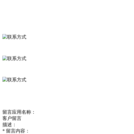
食品安全资讯
联系我们
联系方式
河北省保定市徐水县崔庄镇吴庄村
0312-8799456 18633256098
delishipin@yeah.net
给我留言
留言应用名称：
客户留言
描述：
*
留言内容：