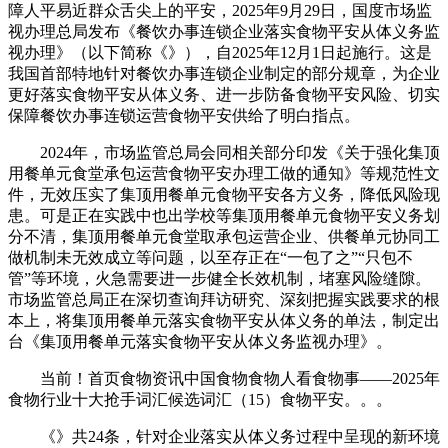
障人平易近群众舌尖上的平安，2025年9月29日，国度市场监
视办理总局发布《餐饮办事连锁企业落实食物平安从体义务监
视办理》（以下简称《》），自2025年12月1日起施行。这是
我国首部特地针对餐饮办事连锁企业制定的部分规章，为企业
更好落实食物平安从体义务、进一步防备食物平安风险、切实
保障餐饮办事连锁运营食物平安供给了明白指点。
2024年，市场监管总局会同相关部分印发《关于强化集顶
用餐单元食堂承包运营食物平安办理工做的通知》等规范性文
件，无效压实了集顶用餐单元食物平安各方义务，降低风险现
患。可是正在实践中也出学校等集顶用餐单元食物平安义务划
分不清，集顶用餐单元食堂取承包运营企业、供餐单元协同工
做机制未无效成立等问题，以至存正在“一包了之”“只包不
管”等环境，火急需要进一步健全长效机制，堵塞风险缝隙。
市场监管总局正在深切查询拜访研究、深刻把握实践要求的根
本上，将集顶用餐单元落实食物平安从体义务的单法，制定出
台《集顶用餐单元落实食物平安从体义务监视办理》。
当前！首页食物资讯中国食物食物人看食物事——2025年
食物行业十大抢手词汇候选词汇（15）食物平安。。。
《》共24条，针对企业落实从体义务过程中呈现的新环境