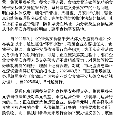
营、集顶用餐单元、餐饮办事连锁、食物发卖连锁等范畴的食
物平安从体义务监管系统。系列聚焦义务落实中的凸起问题，
明白各从体权责，细化“日管控、周排查、月安排”机制，强化
总部统筹备理取分级监管，完美协同防控取违法惩处机制。其
旨正在堵塞监管缝隙，防备系统性风险，为分歧类型食物运营
从体的平安办理供给明白，建牢食物平安防地。
自2022年9月《企业落实食物平安从体义务监视办理》公
布实施以来，通过抓住“环节少数”，鞭策企业次要担任人、食
物平安总监、食物平安员依法履行岗亭职责，为压实企业从体
义务供给了的轨制保障。可是，正在鞭策落实过程中，部门企
业食物平安办理人员义务落实还不敷精准无力，对风险管控工
做轨制机制的施行、理解上还有误差。对此，市场监管总局正
在深切查询拜访研究的根本上，2025年3月21日国度市场监视
办理总局发布《食物出产运营企业落实食物平安从体义务监视
办理》， 自2025年4月15日起施行。
一是强化集顶用餐单元的食物平安办理义务。集顶用餐单
元该当依法加强对单元食堂、承包运营企业、供餐单元运营行
为的办理；正在确定承包运营企业、供餐单元时，须选择取得
食物运营许可的企业；从供餐单元订餐的，须按要求检验所订
购食物。明白集顶用餐单元未履行食物平安办理义务的，该当