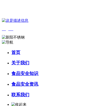
您好，欢迎来到 河北必一·运动(B-Sports)食品 官方网站！
English
首页
关于我们
食品安全知识
食品安全资讯
联系我们