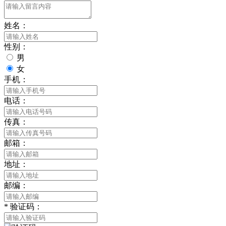
姓名：
性别：
男
女
手机：
电话：
传真：
邮箱：
地址：
邮编：
*
验证码：